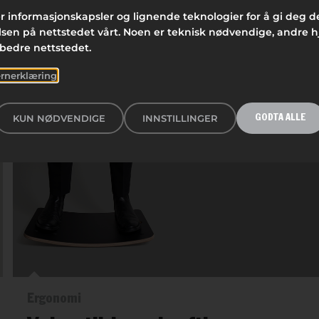
r informasjonskapsler og lignende teknologier for å gi deg 
FILTRERE
sen på nettstedet vårt. Noen er teknisk nødvendige, andre h
rbedre nettstedet.
ALLE
ERGONOMI
KUNDECASE
TIPS
rnerklæring
KUN NØDVENDIGE
INNSTILLINGER
GODTA ALLE
Ergonomi