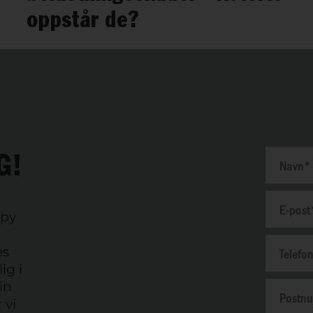
oppstår de?
G!
ppy
es
ig i
in
 vi