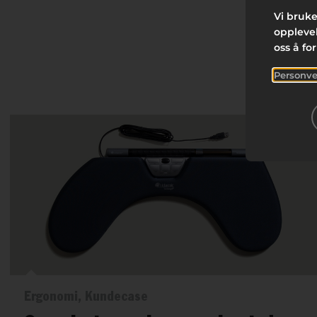
Vi bruke
opplevel
oss å fo
Personve
Ergonomi, Kundecase