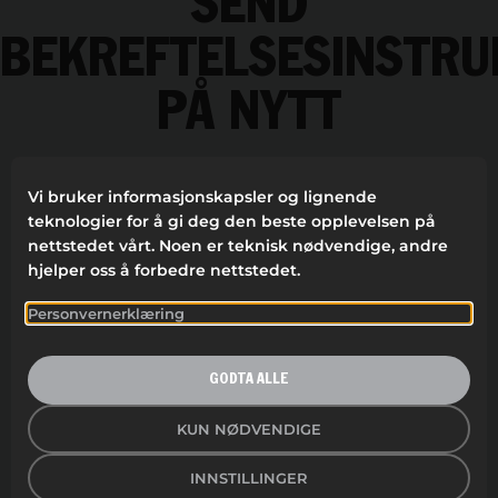
SEND
BEKREFTELSESINSTRU
PÅ NYTT
Vi bruker informasjonskapsler og lignende
teknologier for å gi deg den beste opplevelsen på
nettstedet vårt. Noen er teknisk nødvendige, andre
hjelper oss å forbedre nettstedet.
Personvernerklæring
Logg inn
Registrering
Har du glemt passordet ditt?
GODTA ALLE
KUN NØDVENDIGE
GI LYD FRA DEG!
INNSTILLINGER