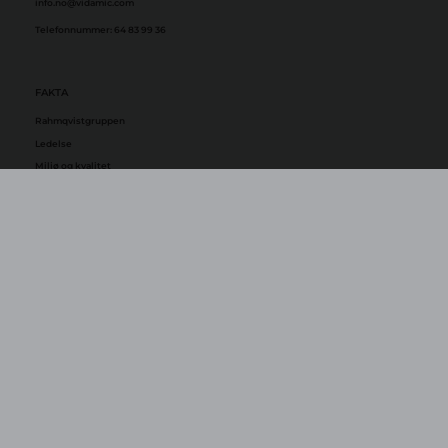
info.no@vidamic.com
FAKTA
Rahmqvistgruppen
Ledelse
Miljø og kvalitet
Arbeide hos oss
Rahmqvist College
INFORMASJON
Mine sider
Våre produkter
Kontakt oss
Kundeservice
Produktsupport
Code of Conduct
Sikkerhetsdatablad
Generelle Vilkår