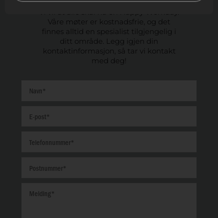
Vi vil at alle skal ha en Happy Workday.
Våre møter er kostnadsfrie, og det
finnes alltid en spesialist tilgjengelig i
ditt område. Legg igjen din
kontaktinformasjon, så tar vi kontakt
med deg!